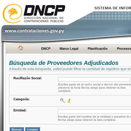
DNCP
Marco Legal
Planificación
Proceso
Búsqueda de Proveedores Adjudicados
A través de esta búsqueda, usted puede filtrar la cantidad de registros que e
Ruc/Razón Social:
Escriba parte de la razón social o del ruc del proveed
presione la tecla flecha abajo para obtener la lista
completa
Categoría:
Entidad:
Escriba parte del nombre de la entidad o presione la t
flecha abajo para obtener la lista completa