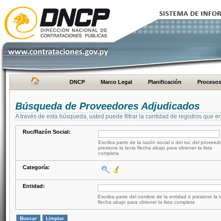
DNCP
Marco Legal
Planificación
Proceso
Búsqueda de Proveedores Adjudicados
A través de esta búsqueda, usted puede filtrar la cantidad de registros que e
Ruc/Razón Social:
Escriba parte de la razón social o del ruc del proveed
presione la tecla flecha abajo para obtener la lista
completa
Categoría:
Entidad:
Escriba parte del nombre de la entidad o presione la t
flecha abajo para obtener la lista completa