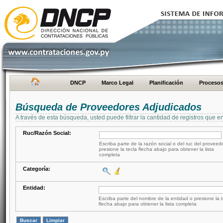
DNCP
Marco Legal
Planificación
Proceso
Búsqueda de Proveedores Adjudicados
A través de esta búsqueda, usted puede filtrar la cantidad de registros que e
Ruc/Razón Social:
Escriba parte de la razón social o del ruc del proveed
presione la tecla flecha abajo para obtener la lista
completa
Categoría:
Entidad:
Escriba parte del nombre de la entidad o presione la t
flecha abajo para obtener la lista completa