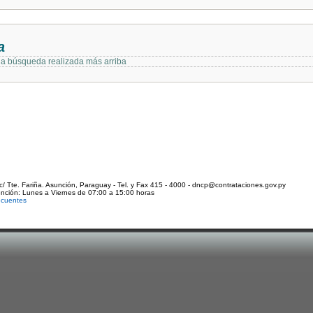
a
 la búsqueda realizada más arriba
c/ Tte. Fariña. Asunción, Paraguay - Tel. y Fax 415 - 4000 - dncp@contrataciones.gov.py
ención: Lunes a Viernes de 07:00 a 15:00 horas
ecuentes