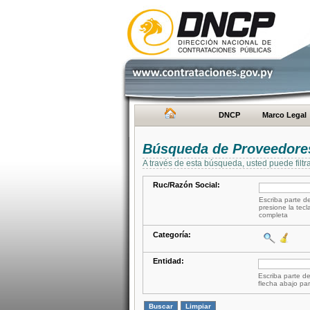
DNCP
Marco Legal
Búsqueda de Proveedore
A través de esta búsqueda, usted puede filtr
Ruc/Razón Social:
Escriba parte de
presione la tecl
completa
Categoría:
Entidad:
Escriba parte de
flecha abajo par