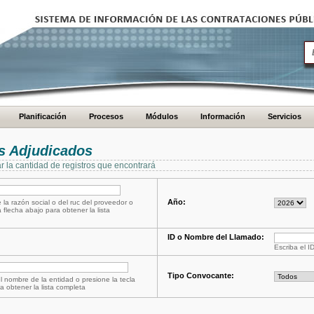
Planificación
Procesos
Módulos
Información
Servicios
s Adjudicados
ar la cantidad de registros que encontrará
Año:
 la razón social o del ruc del proveedor o
a flecha abajo para obtener la lista
ID o Nombre del Llamado:
Escriba el I
Tipo Convocante:
l nombre de la entidad o presione la tecla
a obtener la lista completa