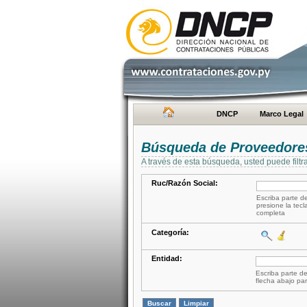
DNCP
Marco Legal
Búsqueda de Proveedore
A través de esta búsqueda, usted puede filtr
Ruc/Razón Social:
Escriba parte de
presione la tecl
completa
Categoría:
Entidad:
Escriba parte de
flecha abajo par