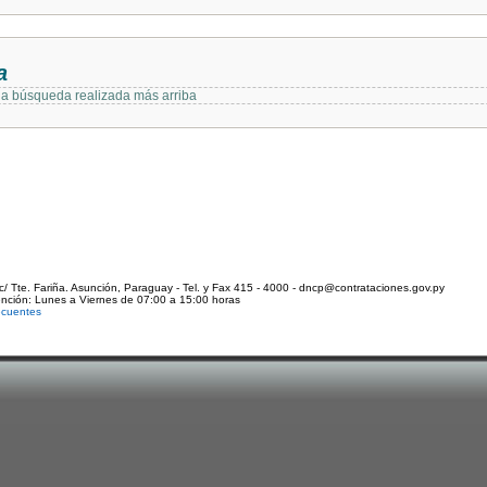
a
 la búsqueda realizada más arriba
c/ Tte. Fariña. Asunción, Paraguay - Tel. y Fax 415 - 4000 - dncp@contrataciones.gov.py
ención: Lunes a Viernes de 07:00 a 15:00 horas
ecuentes