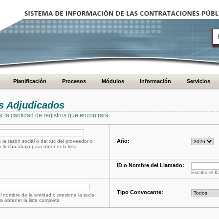
Planificación
Procesos
Módulos
Información
Servicios
s Adjudicados
ar la cantidad de registros que encontrará
Año:
 la razón social o del ruc del proveedor o
a flecha abajo para obtener la lista
ID o Nombre del Llamado:
Escriba el I
Tipo Convocante:
l nombre de la entidad o presione la tecla
a obtener la lista completa