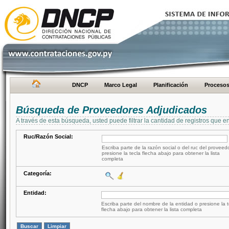
DNCP
Marco Legal
Planificación
Proceso
Búsqueda de Proveedores Adjudicados
A través de esta búsqueda, usted puede filtrar la cantidad de registros que e
Ruc/Razón Social:
Escriba parte de la razón social o del ruc del proveed
presione la tecla flecha abajo para obtener la lista
completa
Categoría:
Entidad:
Escriba parte del nombre de la entidad o presione la t
flecha abajo para obtener la lista completa