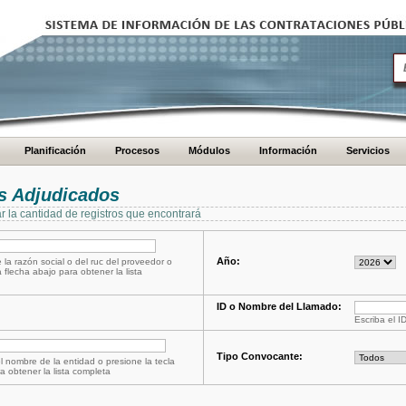
Planificación
Procesos
Módulos
Información
Servicios
s Adjudicados
ar la cantidad de registros que encontrará
Año:
 la razón social o del ruc del proveedor o
a flecha abajo para obtener la lista
ID o Nombre del Llamado:
Escriba el I
Tipo Convocante:
l nombre de la entidad o presione la tecla
a obtener la lista completa