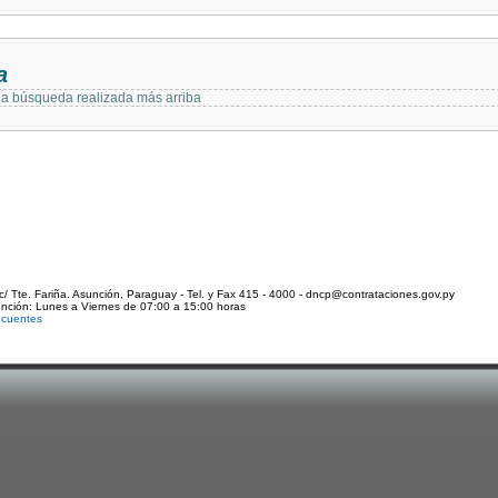
a
 la búsqueda realizada más arriba
c/ Tte. Fariña. Asunción, Paraguay - Tel. y Fax 415 - 4000 - dncp@contrataciones.gov.py
ención: Lunes a Viernes de 07:00 a 15:00 horas
ecuentes