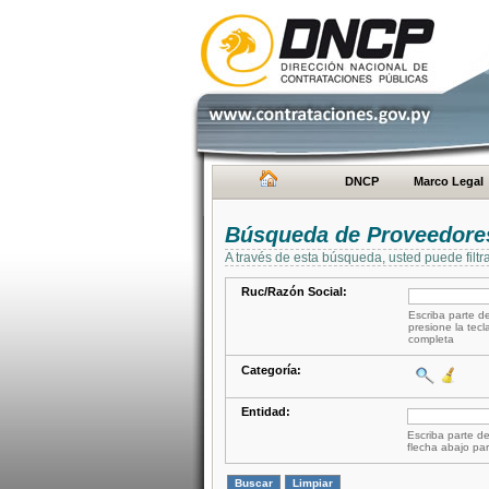
DNCP
Marco Legal
Búsqueda de Proveedore
A través de esta búsqueda, usted puede filtr
Ruc/Razón Social:
Escriba parte de
presione la tecl
completa
Categoría:
Entidad:
Escriba parte de
flecha abajo par