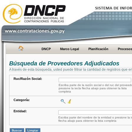
DNCP
Marco Legal
Planificación
Proceso
Búsqueda de Proveedores Adjudicados
A través de esta búsqueda, usted puede filtrar la cantidad de registros que e
Ruc/Razón Social:
Escriba parte de la razón social o del ruc del proveed
presione la tecla flecha abajo para obtener la lista
completa
Categoría:
Entidad:
Escriba parte del nombre de la entidad o presione la t
flecha abajo para obtener la lista completa