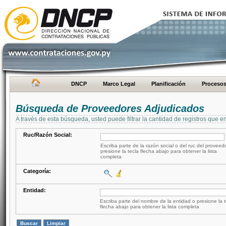
DNCP
Marco Legal
Planificación
Proceso
Búsqueda de Proveedores Adjudicados
A través de esta búsqueda, usted puede filtrar la cantidad de registros que e
Ruc/Razón Social:
Escriba parte de la razón social o del ruc del proveed
presione la tecla flecha abajo para obtener la lista
completa
Categoría:
Entidad:
Escriba parte del nombre de la entidad o presione la t
flecha abajo para obtener la lista completa