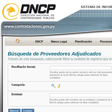
DNCP
Marco Legal
Planificación
Proceso
Búsqueda de Proveedores Adjudicados
A través de esta búsqueda, usted puede filtrar la cantidad de registros que e
Ruc/Razón Social:
Escriba parte de la razón social o del ruc del proveed
presione la tecla flecha abajo para obtener la lista
completa
Categoría:
Entidad:
Escriba parte del nombre de la entidad o presione la t
flecha abajo para obtener la lista completa