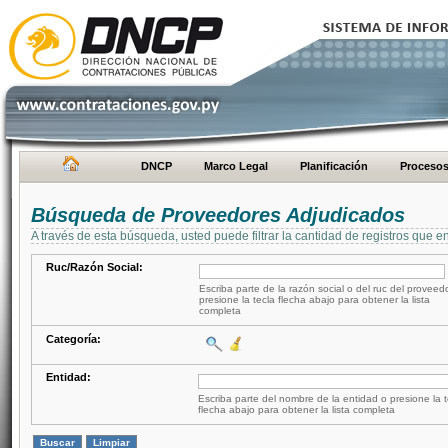
DNCP
Marco Legal
Planificación
Proceso
Búsqueda de Proveedores Adjudicados
A través de esta búsqueda, usted puede filtrar la cantidad de registros que e
Ruc/Razón Social:
Escriba parte de la razón social o del ruc del proveed
presione la tecla flecha abajo para obtener la lista
completa
Categoría:
Entidad:
Escriba parte del nombre de la entidad o presione la t
flecha abajo para obtener la lista completa