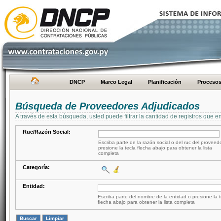
DNCP
Marco Legal
Planificación
Proceso
Búsqueda de Proveedores Adjudicados
A través de esta búsqueda, usted puede filtrar la cantidad de registros que e
Ruc/Razón Social:
Escriba parte de la razón social o del ruc del proveed
presione la tecla flecha abajo para obtener la lista
completa
Categoría:
Entidad:
Escriba parte del nombre de la entidad o presione la t
flecha abajo para obtener la lista completa