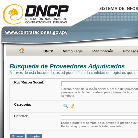
DNCP
Marco Legal
Planificación
Proceso
Búsqueda de Proveedores Adjudicados
A través de esta búsqueda, usted puede filtrar la cantidad de registros que e
Ruc/Razón Social:
Escriba parte de la razón social o del ruc del proveed
presione la tecla flecha abajo para obtener la lista
completa
Categoría:
Entidad:
Escriba parte del nombre de la entidad o presione la t
flecha abajo para obtener la lista completa