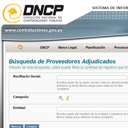
DNCP
Marco Legal
Planificación
Proceso
Búsqueda de Proveedores Adjudicados
A través de esta búsqueda, usted puede filtrar la cantidad de registros que e
Ruc/Razón Social:
Escriba parte de la razón social o del ruc del proveed
presione la tecla flecha abajo para obtener la lista
completa
Categoría:
Entidad:
Escriba parte del nombre de la entidad o presione la t
flecha abajo para obtener la lista completa