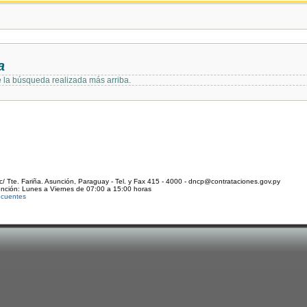
a
e la búsqueda realizada más arriba.
c/ Tte. Fariña. Asunción, Paraguay - Tel. y Fax 415 - 4000 - dncp@contrataciones.gov.py
ención: Lunes a Viernes de 07:00 a 15:00 horas
ecuentes