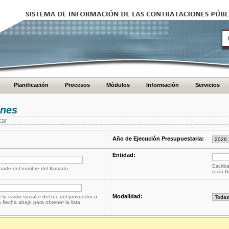
Planificación
Procesos
Módulos
Información
Servicios
ones
car
Año de Ejecución Presupuestaria:
Entidad:
Escriba
 parte del nombre del llamado
tecla f
Modalidad:
 la razón social o del ruc del proveedor o
a flecha abajo para obtener la lista