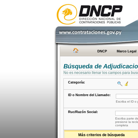
DNCP
Marco Legal
Búsqueda de Adjudicaci
No es necesario llenar los campos para bus
Categoría:
ID o Nombre del Llamado:
Escriba el ID o
Ruc/Razón Social:
Escriba parte de
presione la tecl
completa
Más criterios de búsqueda