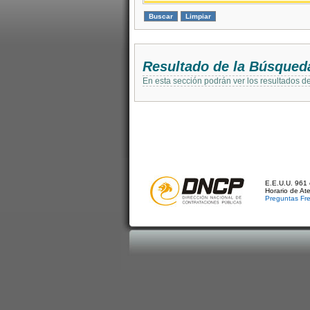
Resultado de la Búsqued
En esta sección podrán ver los resultados d
E.E.U.U. 961 
Horario de At
Preguntas Fr