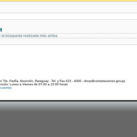
a
e la búsqueda realizada más arriba.
c/ Tte. Fariña. Asunción, Paraguay - Tel. y Fax 415 - 4000 - dncp@contrataciones.gov.py
ención: Lunes a Viernes de 07:00 a 15:00 horas
ecuentes