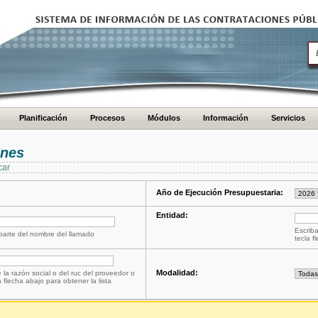
Planificación
Procesos
Módulos
Información
Servicios
ones
car
Año de Ejecución Presupuestaria:
Entidad:
Escriba
 parte del nombre del llamado
tecla f
Modalidad:
 la razón social o del ruc del proveedor o
a flecha abajo para obtener la lista