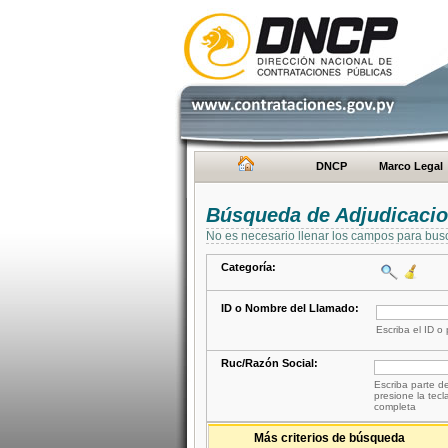
DNCP
Marco Legal
Búsqueda de Adjudicaci
No es necesario llenar los campos para bus
Categoría:
ID o Nombre del Llamado:
Escriba el ID o
Ruc/Razón Social:
Escriba parte de
presione la tecl
completa
Más criterios de búsqueda