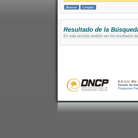
Resultado de la Búsqued
En esta sección podrán ver los resultados d
E.E.U.U. 961 
Horario de At
Preguntas Fr