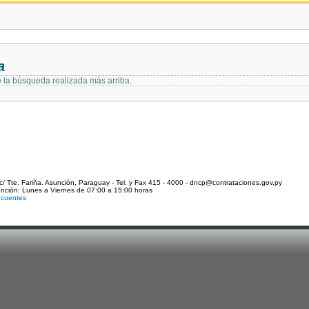
a
e la búsqueda realizada más arriba.
c/ Tte. Fariña. Asunción, Paraguay - Tel. y Fax 415 - 4000 - dncp@contrataciones.gov.py
ención: Lunes a Viernes de 07:00 a 15:00 horas
ecuentes