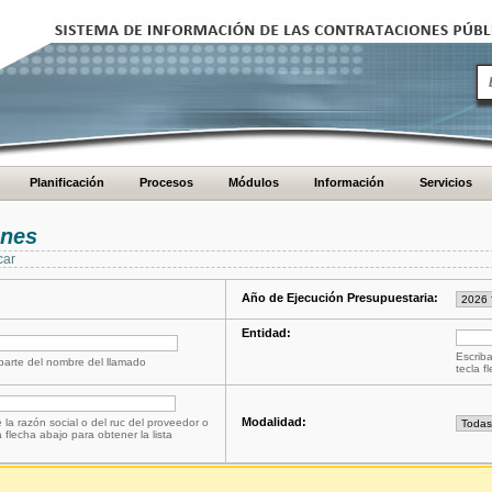
Planificación
Procesos
Módulos
Información
Servicios
ones
car
Año de Ejecución Presupuestaria:
Entidad:
Escriba
 parte del nombre del llamado
tecla f
Modalidad:
 la razón social o del ruc del proveedor o
a flecha abajo para obtener la lista