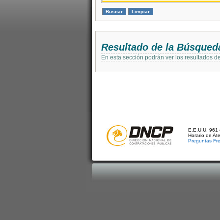
Resultado de la Búsqued
En esta sección podrán ver los resultados d
E.E.U.U. 961 
Horario de At
Preguntas Fr