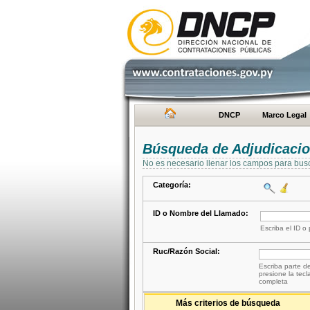
DNCP
Marco Legal
Búsqueda de Adjudicaci
No es necesario llenar los campos para bus
Categoría:
ID o Nombre del Llamado:
Escriba el ID o
Ruc/Razón Social:
Escriba parte de
presione la tecl
completa
Más criterios de búsqueda