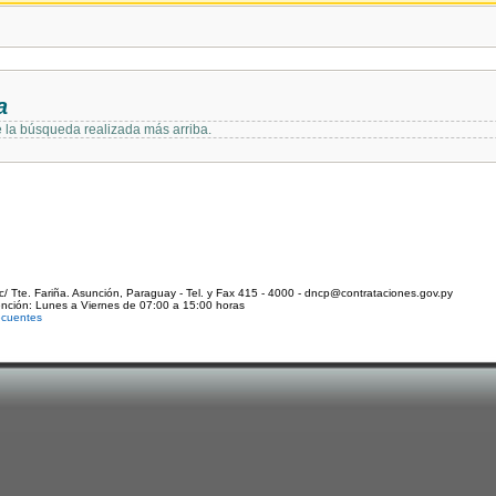
a
e la búsqueda realizada más arriba.
c/ Tte. Fariña. Asunción, Paraguay - Tel. y Fax 415 - 4000 - dncp@contrataciones.gov.py
ención: Lunes a Viernes de 07:00 a 15:00 horas
ecuentes