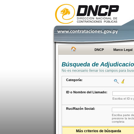
DNCP
Marco Legal
Búsqueda de Adjudicaci
No es necesario llenar los campos para bus
Categoría:
ID o Nombre del Llamado:
Escriba el ID o
Ruc/Razón Social:
Escriba parte de
presione la tecl
completa
Más criterios de búsqueda