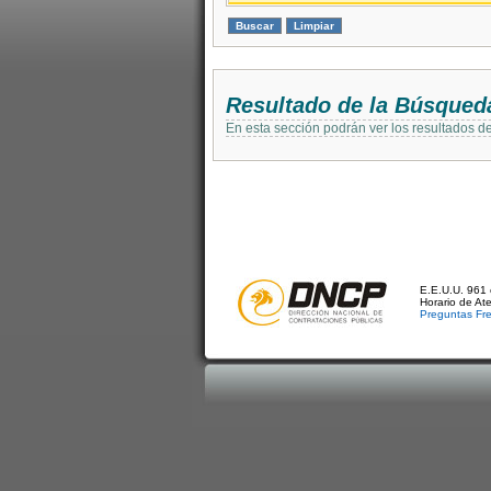
Resultado de la Búsqued
En esta sección podrán ver los resultados d
E.E.U.U. 961 
Horario de At
Preguntas Fr