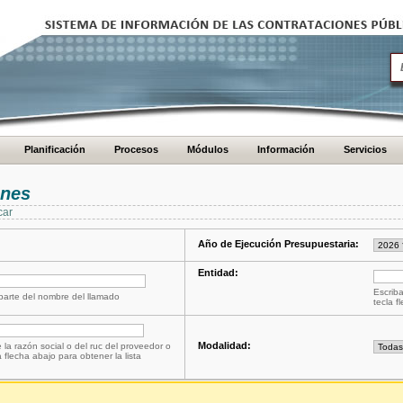
Planificación
Procesos
Módulos
Información
Servicios
ones
car
Año de Ejecución Presupuestaria:
Entidad:
Escriba
 parte del nombre del llamado
tecla f
Modalidad:
 la razón social o del ruc del proveedor o
a flecha abajo para obtener la lista