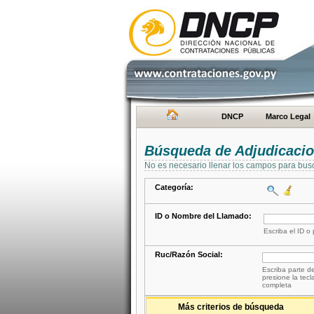
DNCP
Marco Legal
Búsqueda de Adjudicaci
No es necesario llenar los campos para bus
Categoría:
ID o Nombre del Llamado:
Escriba el ID o
Ruc/Razón Social:
Escriba parte de
presione la tecl
completa
Más criterios de búsqueda