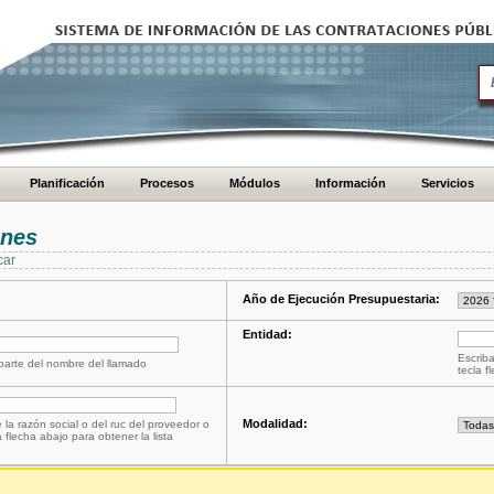
Planificación
Procesos
Módulos
Información
Servicios
ones
car
Año de Ejecución Presupuestaria:
Entidad:
Escriba
 parte del nombre del llamado
tecla f
Modalidad:
 la razón social o del ruc del proveedor o
a flecha abajo para obtener la lista