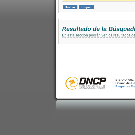
Resultado de la Búsqued
En esta sección podrán ver los resultados d
E.E.U.U. 961 
Horario de At
Preguntas Fr