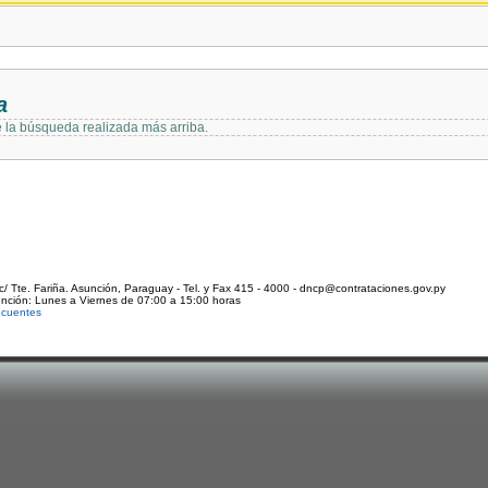
a
e la búsqueda realizada más arriba.
c/ Tte. Fariña. Asunción, Paraguay - Tel. y Fax 415 - 4000 - dncp@contrataciones.gov.py
ención: Lunes a Viernes de 07:00 a 15:00 horas
ecuentes