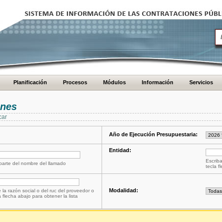
Planificación
Procesos
Módulos
Información
Servicios
ones
car
Año de Ejecución Presupuestaria:
Entidad:
Escriba
 parte del nombre del llamado
tecla f
Modalidad:
 la razón social o del ruc del proveedor o
a flecha abajo para obtener la lista