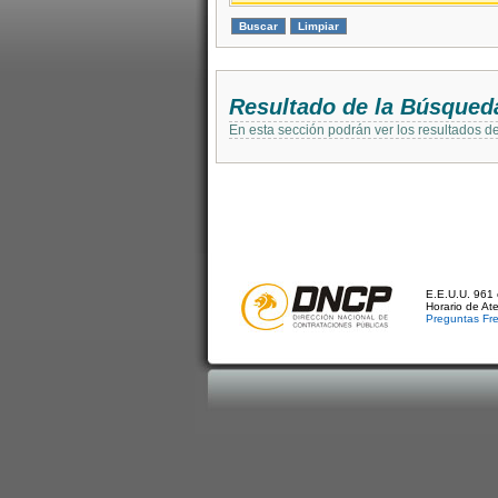
Resultado de la Búsqued
En esta sección podrán ver los resultados d
E.E.U.U. 961 
Horario de At
Preguntas Fr