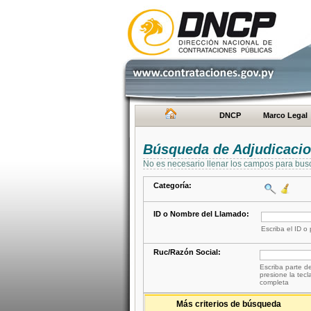
DNCP
Marco Legal
Búsqueda de Adjudicaci
No es necesario llenar los campos para bus
Categoría:
ID o Nombre del Llamado:
Escriba el ID o
Ruc/Razón Social:
Escriba parte de
presione la tecl
completa
Más criterios de búsqueda