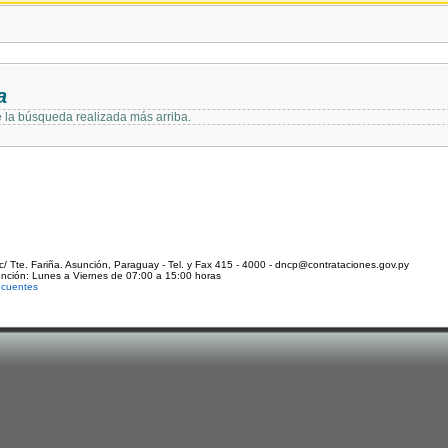
a
e la búsqueda realizada más arriba.
c/ Tte. Fariña. Asunción, Paraguay - Tel. y Fax 415 - 4000 - dncp@contrataciones.gov.py
ención: Lunes a Viernes de 07:00 a 15:00 horas
ecuentes