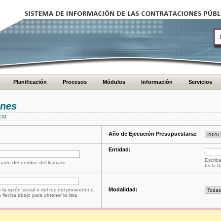
Planificación
Procesos
Módulos
Información
Servicios
ones
car
Año de Ejecución Presupuestaria:
Entidad:
Escriba
 parte del nombre del llamado
tecla f
Modalidad:
 la razón social o del ruc del proveedor o
a flecha abajo para obtener la lista