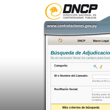
DNCP
Marco Legal
Búsqueda de Adjudicaci
No es necesario llenar los campos para bus
Categoría:
ID o Nombre del Llamado:
Escriba el ID o
Ruc/Razón Social:
Escriba parte de
presione la tecl
completa
Más criterios de búsqueda