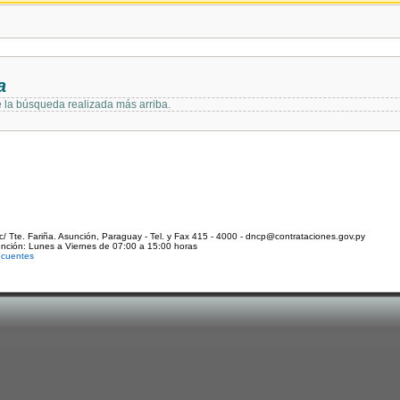
a
e la búsqueda realizada más arriba.
c/ Tte. Fariña. Asunción, Paraguay - Tel. y Fax 415 - 4000 - dncp@contrataciones.gov.py
ención: Lunes a Viernes de 07:00 a 15:00 horas
ecuentes