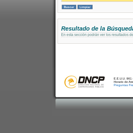
Resultado de la Búsqued
En esta sección podrán ver los resultados d
E.E.U.U. 961 
Horario de At
Preguntas Fr