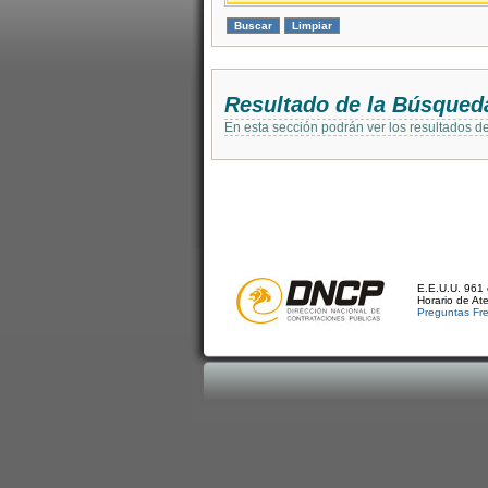
Resultado de la Búsqued
En esta sección podrán ver los resultados d
E.E.U.U. 961 
Horario de At
Preguntas Fr