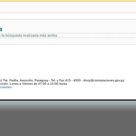
a
e la búsqueda realizada más arriba.
c/ Tte. Fariña. Asunción, Paraguay - Tel. y Fax 415 - 4000 - dncp@contrataciones.gov.py
ención: Lunes a Viernes de 07:00 a 15:00 horas
ecuentes