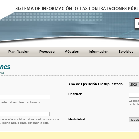
Planificación
Procesos
Módulos
Información
Servicios
ones
car
Año de Ejecución Presupuestaria:
Entidad:
Escriba
 parte del nombre del llamado
tecla f
Modalidad:
 la razón social o del ruc del proveedor o
a flecha abajo para obtener la lista