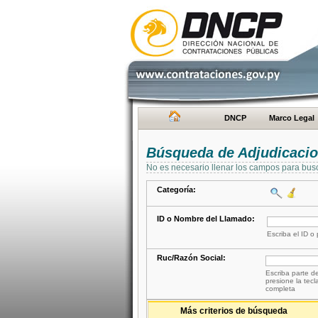
DNCP
Marco Legal
Búsqueda de Adjudicaci
No es necesario llenar los campos para bus
Categoría:
ID o Nombre del Llamado:
Escriba el ID o
Ruc/Razón Social:
Escriba parte de
presione la tecl
completa
Más criterios de búsqueda