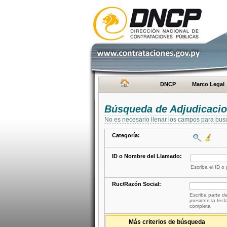
DNCP
Marco Legal
Búsqueda de Adjudicaci
No es necesario llenar los campos para bus
Categoría:
ID o Nombre del Llamado:
Escriba el ID o
Ruc/Razón Social:
Escriba parte de
presione la tecl
completa
Más criterios de búsqueda