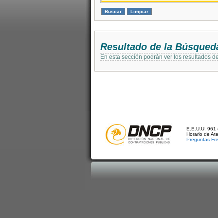
Resultado de la Búsqued
En esta sección podrán ver los resultados d
E.E.U.U. 961 
Horario de At
Preguntas Fr