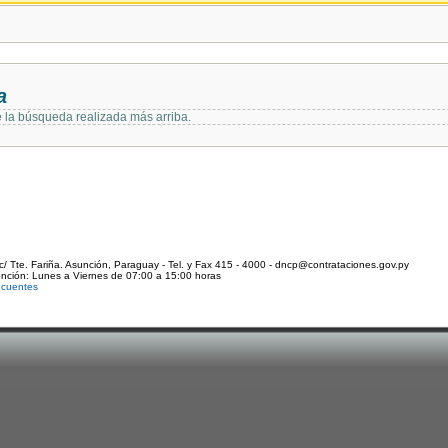
a
e la búsqueda realizada más arriba.
c/ Tte. Fariña. Asunción, Paraguay - Tel. y Fax 415 - 4000 - dncp@contrataciones.gov.py
ención: Lunes a Viernes de 07:00 a 15:00 horas
ecuentes