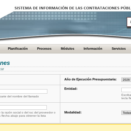
Planificación
Procesos
Módulos
Información
Servicios
ones
car
Año de Ejecución Presupuestaria:
Entidad:
Escriba
 parte del nombre del llamado
tecla f
Modalidad:
 la razón social o del ruc del proveedor o
a flecha abajo para obtener la lista