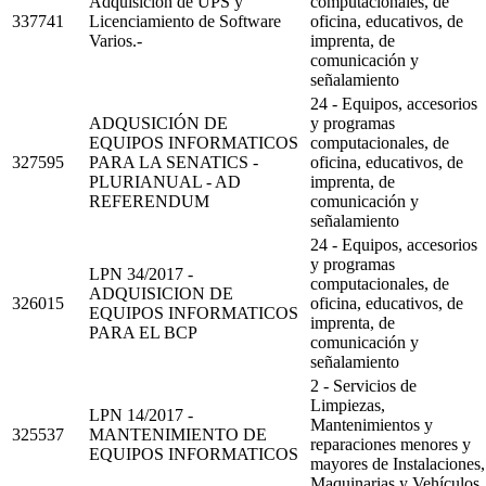
Adquisición de UPS y
computacionales, de
337741
Licenciamiento de Software
oficina, educativos, de
Varios.-
imprenta, de
comunicación y
señalamiento
24 - Equipos, accesorios
ADQUSICIÓN DE
y programas
EQUIPOS INFORMATICOS
computacionales, de
327595
PARA LA SENATICS -
oficina, educativos, de
PLURIANUAL - AD
imprenta, de
REFERENDUM
comunicación y
señalamiento
24 - Equipos, accesorios
y programas
LPN 34/2017 -
computacionales, de
ADQUISICION DE
326015
oficina, educativos, de
EQUIPOS INFORMATICOS
imprenta, de
PARA EL BCP
comunicación y
señalamiento
2 - Servicios de
Limpiezas,
LPN 14/2017 -
Mantenimientos y
325537
MANTENIMIENTO DE
reparaciones menores y
EQUIPOS INFORMATICOS
mayores de Instalaciones,
Maquinarias y Vehículos