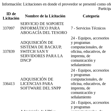
Información:
Licitaciones en donde el proveedor se presentó como of
Partici
ID de
Nombre de la Licitación
Categoría
Licitación
SERVICIO DE SOPORTE
337097
INFORMÁTICO PARA
7 - Servicios Técnicos
ABOGACÍA DEL TESORO
24 - Equipos, accesorios
ADQUISICIÓN DE
y programas
SISTEMA DE BACKUP,
computacionales, de
337839
SWITCH SAN Y
oficina, educativos, de
SERVIDORES PARA LA
imprenta, de
DNCP
comunicación y
señalamiento
24 - Equipos, accesorios
y programas
ADQUISICIÓN DE
computacionales, de
336413
LICENCIAS PARA
oficina, educativos, de
SOFTWARE DEL SNPP
imprenta, de
comunicación y
señalamiento
24 - Equipos, accesorios
y programas