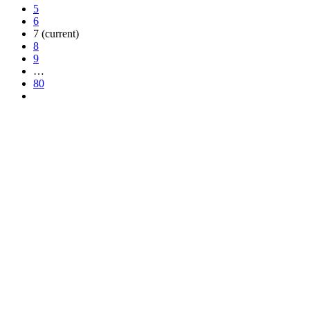
5
6
7
(current)
8
9
…
80