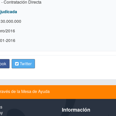
- Contratación Directa
judicada
130.000.000
ero/2016
-01-2016
ook
Twitter
a través de la Mesa de Ayuda
as
Información
ay