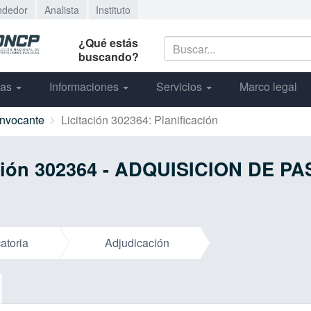
ndedor
Analista
Instituto
¿Qué estás
buscando?
cas
Informaciones
Servicios
Marco legal
onvocante
Licitación 302364: Planificación
itación 302364 - ADQUISICION DE
atoria
Adjudicación