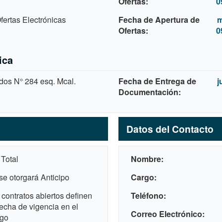
Ofertas
0
ertas Electrónicas
Fecha de Apertura de
m
Ofertas
0
ica
dos N° 284 esq. Mcal.
Fecha de Entrega de
j
Documentación
Datos del Contacto
 Total
Nombre
se otorgará Anticipo
Cargo
 contratos abiertos definen
Teléfono
fecha de vigencia en el
Correo Electrónico
ego