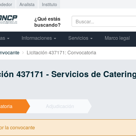
ndedor
Analista
Instituto
¿Qué estás
buscando?
cas
Informaciones
Servicios
Marco legal
onvocante
Licitación 437171: Convocatoria
ción 437171 - Servicios de Catering
atoria
Adjudicación
or la convocante