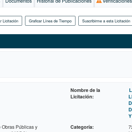
s
Documentos
Historial de Publicaciones
Verificacione
r Licitación
Graficar Línea de Tiempo
Suscribirme a esta Licitación
Nombre de la
L
Licitación
L
D
D
Y
e Obras Públicas y
Categoría
7