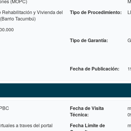
ones (MOPC)
M
Rehabilitación y Vivienda del
Tipo de Procedimiento
L
(Barrio Tacumbú)
00.000
Tipo de Garantía
G
Fecha de Publicación
1
 PBC
Fecha de Visita
m
Técnica
0
rtuales a traves del portal
Fecha Límite de
m