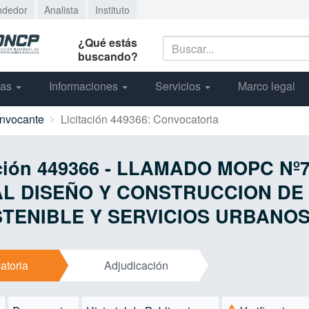
ndedor
Analista
Instituto
¿Qué estás
buscando?
cas
Informaciones
Servicios
Marco legal
onvocante
Licitación 449366: Convocatoria
tación 449366 - LLAMADO MOPC Nº
AL DISEÑO Y CONSTRUCCION DE
TENIBLE Y SERVICIOS URBANO
atoria
Adjudicación