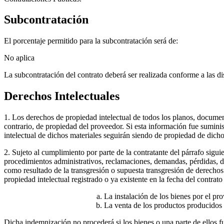
Subcontratación
El porcentaje permitido para la subcontratación será de:
No aplica
La subcontratación del contrato deberá ser realizada conforme a las d
Derechos Intelectuales
1. Los derechos de propiedad intelectual de todos los planos, documen
contrario, de propiedad del proveedor. Si esta información fue suminis
intelectual de dichos materiales seguirán siendo de propiedad de dicho
2. Sujeto al cumplimiento por parte de la contratante del párrafo sigui
procedimientos administrativos, reclamaciones, demandas, pérdidas, dañ
como resultado de la transgresión o supuesta transgresión de derechos 
propiedad intelectual registrado o ya existente en la fecha del contrato
La instalación de los bienes por el pr
La venta de los productos producidos p
Dicha indemnización no procederá si los bienes o una parte de ellos fu