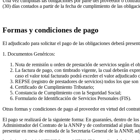
Una vez cumplidas las obligaciones por parte del proveedor o contratis
(30) días contados a partir de la fecha de cumplimiento de las obligaci
Formas y condiciones de pago
El adjudicado para solicitar el pago de las obligaciones deberá presen
1. Documentos Genéricos:
Nota de remisión u orden de prestación de servicios según el obj
La factura de pago, con timbrado vigente, la cual deberán expr
caso el valor total facturado podrá exceder el valor adjudicado 
REPSE (registro de prestadores de servicios) todos los que son 
Certificado de Cumplimiento Tributario;
Constancia de Cumplimiento con la Seguridad Social;
Formulario de Identificación de Servicios Personales (FIS).
Otras formas y condiciones de pago al proveedor en virtud del contrato
El pago se realizará de la siguiente forma: En guaraníes, dentro de lo
Administrador del Contrato de la ANNP y de conformidad al plan financ
presentar en mesa de entrada de la Secretaria General de la ANNP, 