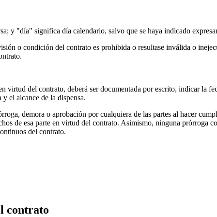
iceversa; y "día" significa día calendario, salvo que se haya indicado e
isión o condición del contrato es prohibida o resultase inválida o inejecu
del contrato.
en virtud del contrato, deberá ser documentada por escrito, indicar la fe
 y el alcance de la dispensa.
rórroga, demora o aprobación por cualquiera de las partes al hacer cumpl
derechos de esa parte en virtud del contrato. Asimismo, ninguna prórroga 
ontinuos del contrato.
l contrato