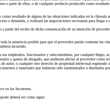
ienes o parte de ellos, o de cualquier producto producido como resultad
 como resultado de alguna de las situaciones indicadas en la cláusula an
oceso o demanda, y realizará las negociaciones necesarias para llegar 
días a partir del recibo de dicha comunicación de su intención de procede
 toda la asistencia posible para que el proveedor pueda contestar las ci
ubiera incurrido.
 sus empleados, funcionarios y subcontratistas, por cualquier litigio, 
orarios y gastos de abogado, que pudieran afectar al proveedor como res
de autor, o cualquier otro derecho de propiedad intelectual registrado o
documentos o materiales que hubieran sido suministrados o diseñados por
ece en los Incoterms.
nsporte deberá ser como sigue: