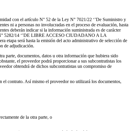
ormidad con el artículo N° 52 de la Ley N° 7021/22 ‘’De Suministro y
erentes ni a personas no involucradas en el proceso de evaluación, hasta
rentes deberán indicar si la información suministrada es de carácter
 en la Ley N° 5282/14 ‘’DE LIBRE ACCESO CIUDADANO A LA
será hasta la emisión del acto administrativo de selección de
ón de adjudicación.
tra parte, documentos, datos u otra información que hubiera sido
obstante, el proveedor podrá proporcionar a sus subcontratistas los
proveedor obtendrá de dichos subcontratistas un compromiso de
n el contrato. Así mismo el proveedor no utilizará los documentos,
ctamente de la otra parte, o