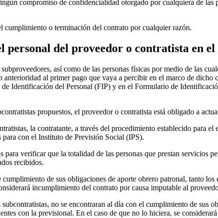
ngún compromiso de confidencialidad otorgado por cualquiera de las par
l cumplimiento o terminación del contrato por cualquier razón.
 personal del proveedor o contratista en e
 subproveedores, así como de las personas físicas por medio de las cual
on anterioridad al primer pago que vaya a percibir en el marco de dicho c
 de Identificación del Personal (FIP) y en el Formulario de Identificaci
ntratistas propuestos, el proveedor o contratista está obligado a actual
atistas, la contratante, a través del procedimiento establecido para el e
 para con el Instituto de Previsión Social (IPS).
as para verificar que la totalidad de las personas que prestan servicios p
ados recibidos.
 de cumplimiento de sus obligaciones de aporte obrero patronal, tanto los
onsiderará incumplimiento del contrato por causa imputable al proveedor
s subcontratistas, no se encontraran al día con el cumplimiento de sus o
entes con la previsional. En el caso de que no lo hiciera, se considerar