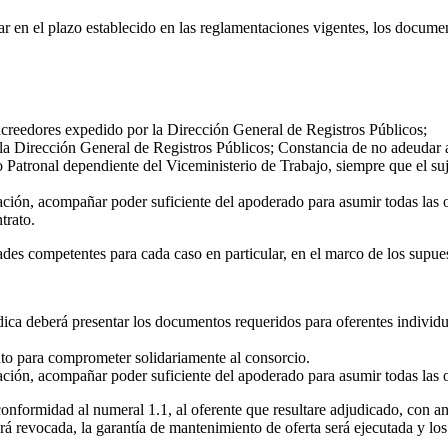
ar en el plazo establecido en las reglamentaciones vigentes, los documen
acreedores expedido por la Dirección General de Registros Públicos;
r la Dirección General de Registros Públicos; Constancia de no adeudar a
 Patronal dependiente del Viceministerio de Trabajo, siempre que el su
tación, acompañar poder suficiente del apoderado para asumir todas las 
trato.
dades competentes para cada caso en particular, en el marco de los supu
dica deberá presentar los documentos requeridos para oferentes individu
ato para comprometer solidariamente al consorcio.
tación, acompañar poder suficiente del apoderado para asumir todas las 
onformidad al numeral 1.1, al oferente que resultare adjudicado, con ant
será revocada, la garantía de mantenimiento de oferta será ejecutada y l