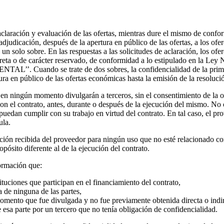
aclaración y evaluación de las ofertas, mientras dure el mismo de conf
adjudicación, después de la apertura en público de las ofertas, a los of
un solo sobre. En las respuestas a las solicitudes de aclaración, los ofe
o secreta o de carácter reservado, de conformidad a lo estipulado
e trate de dos sobres, la confidencialidad de la primera etapa 
ura en público de las ofertas económicas hasta la emisión de la resoluci
en ningún momento divulgarán a terceros, sin el consentimiento de la o
on el contrato, antes, durante o después de la ejecución del mismo. No 
puedan cumplir con su trabajo en virtud del contrato. En tal caso, el 
nte cláusula.
ación recibida del proveedor para ningún uso que no esté relacionado co
pósito diferente al de la ejecución del contrato.
formación que:
ituciones que participan en el financiamiento del contrato,
 de ninguna de las partes,
mento que fue divulgada y no fue previamente obtenida directa o indire
 esa parte por un tercero que no tenía obligación de confidencialidad.