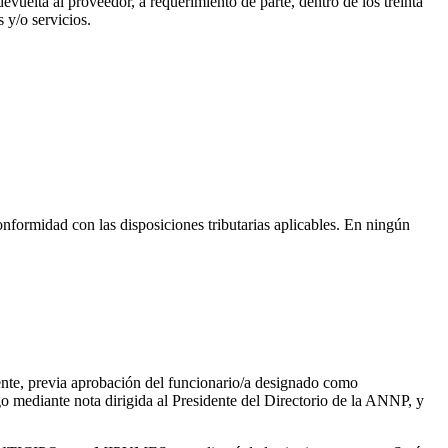
vuelta al proveedor, a requerimiento de parte, dentro de los treinta
 y/o servicios.
nformidad con las disposiciones tributarias aplicables. En ningún
diente, previa aprobación del funcionario/a designado como
go mediante nota dirigida al Presidente del Directorio de la ANNP, y