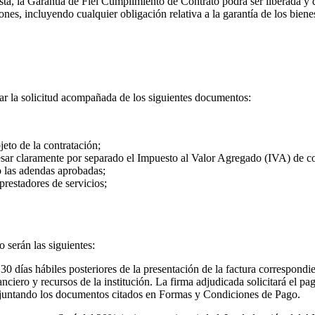
ta, la Garantía de Fiel Cumplimiento de Contrato podrá ser liberada y de
ones, incluyendo cualquier obligación relativa a la garantía de los bienes
tar la solicitud acompañada de los siguientes documentos:
eto de la contratación;
esar claramente por separado el Impuesto al Valor Agregado (IVA) de co
o las adendas aprobadas;
prestadores de servicios;
 serán las siguientes:
s 30 días hábiles posteriores de la presentación de la factura correspon
iero y recursos de la institución. La firma adjudicada solicitará el pa
adjuntando los documentos citados en Formas y Condiciones de Pago.