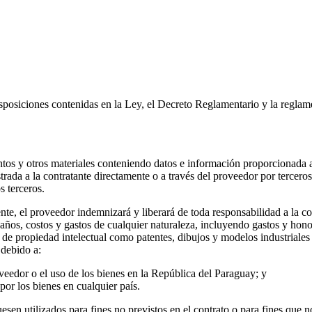
isposiciones contenidas en la Ley, el Decreto Reglamentario y la regla
tos y otros materiales conteniendo datos e información proporcionada a 
trada a la contratante directamente o a través del proveedor por tercer
s terceros.
ente, el proveedor indemnizará y liberará de toda responsabilidad a la c
os, costos y gastos de cualquier naturaleza, incluyendo gastos y honora
de propiedad intelectual como patentes, dibujos y modelos industriales 
 debido a:
oveedor o el uso de los bienes en la República del Paraguay; y
or los bienes en cualquier país.
esen utilizados para fines no previstos en el contrato o para fines que