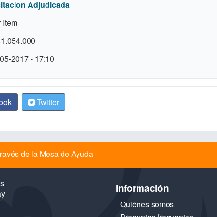
citacion Adjudicada
 Item
41.054.000
05-2017 - 17:10
ook
Twitter
a través de la Mesa de Ayuda
as
Información
ay
Quiénes somos
Preguntas frecuentes