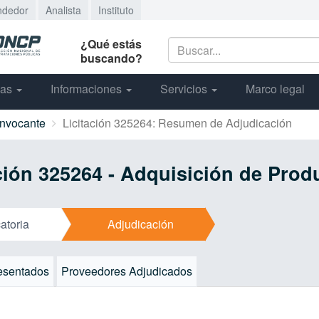
ndedor
Analista
Instituto
¿Qué estás
buscando?
cas
Informaciones
Servicios
Marco legal
onvocante
Licitación 325264: Resumen de Adjudicación
ación 325264 - Adquisición de Prod
atoria
Adjudicación
esentados
Proveedores Adjudicados