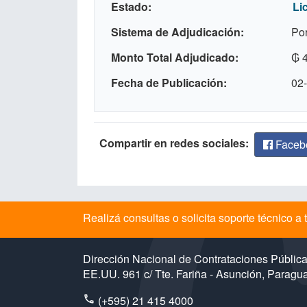
Estado
Li
Sistema de Adjudicación
Por
Monto Total Adjudicado
₲ 
Fecha de Publicación
02-
Compartir en redes sociales:
Faceb
Realizá consultas o solicita soporte técnico 
Dirección Nacional de Contrataciones Públic
EE.UU. 961 c/ Tte. Fariña - Asunción, Paragu
(+595) 21 415 4000