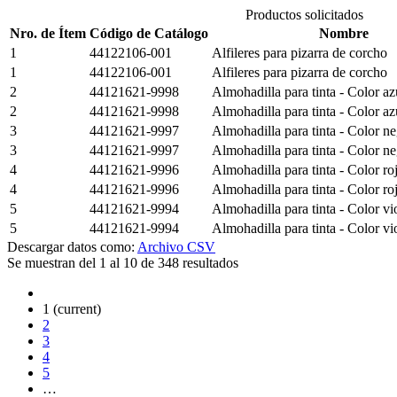
Productos solicitados
Nro. de Ítem
Código de Catálogo
Nombre
1
44122106-001
Alfileres para pizarra de corcho
1
44122106-001
Alfileres para pizarra de corcho
2
44121621-9998
Almohadilla para tinta - Color a
2
44121621-9998
Almohadilla para tinta - Color a
3
44121621-9997
Almohadilla para tinta - Color n
3
44121621-9997
Almohadilla para tinta - Color n
4
44121621-9996
Almohadilla para tinta - Color r
4
44121621-9996
Almohadilla para tinta - Color r
5
44121621-9994
Almohadilla para tinta - Color v
5
44121621-9994
Almohadilla para tinta - Color v
Descargar datos como:
Archivo CSV
Se muestran del 1 al 10 de 348 resultados
1
(current)
2
3
4
5
…