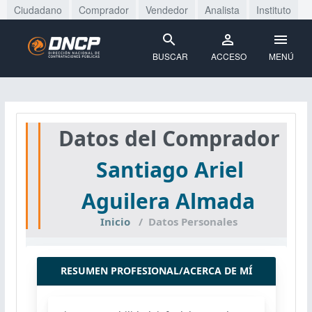
Ciudadano
Comprador
Vendedor
Analista
Instituto
BUSCAR
ACCESO
MENÚ