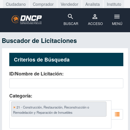
Ciudadano
Comprador
Vendedor
Analista
Instituto
BUSCAR
ACCESO
MENÚ
Buscador de Licitaciones
Criterios de Búsqueda
ID/Nombre de Licitación
Categoría
×
21 - Construcción, Restauración, Reconstrucción o
Remodelación y Reparación de Inmuebles