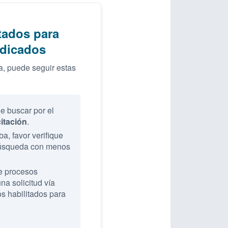
tados para
ndicados
, puede seguir estas
de buscar por el
citación
.
a, favor verifique
 búsqueda con menos
e procesos
na solicitud vía
s habilitados para