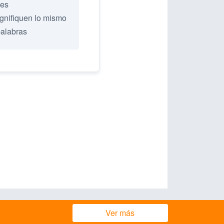
les
ignifiquen lo mismo
palabras
Ver más