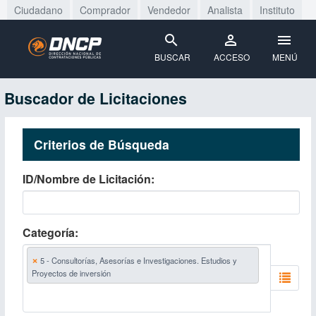
Ciudadano
Comprador
Vendedor
Analista
Instituto
BUSCAR
ACCESO
MENÚ
Buscador de Licitaciones
Criterios de Búsqueda
ID/Nombre de Licitación
Categoría
×
5 - Consultorías, Asesorías e Investigaciones. Estudios y
Proyectos de inversión