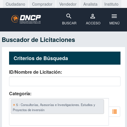
Ciudadano
Comprador
Vendedor
Analista
Instituto
BUSCAR
ACCESO
MENÚ
Buscador de Licitaciones
Criterios de Búsqueda
ID/Nombre de Licitación
Categoría
×
5 - Consultorías, Asesorías e Investigaciones. Estudios y
Proyectos de inversión