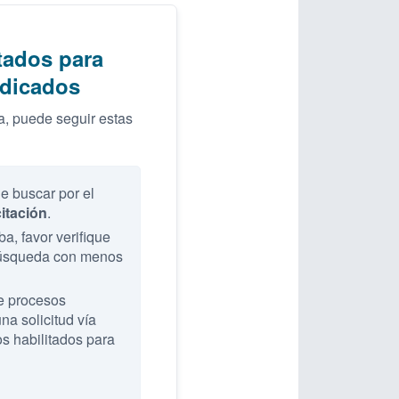
tados para
ndicados
, puede seguir estas
de buscar por el
citación
.
a, favor verifique
 búsqueda con menos
e procesos
na solicitud vía
s habilitados para