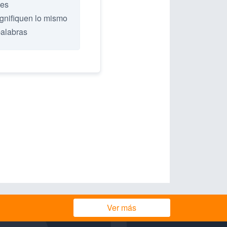
les
ignifiquen lo mismo
palabras
Ver más