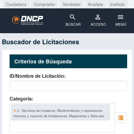
Ciudadano
Comprador
Vendedor
Analista
Instituto
BUSCAR
ACCESO
MENÚ
Buscador de Licitaciones
Criterios de Búsqueda
ID/Nombre de Licitación
Categoría
×
2 - Servicios de Limpiezas, Mantenimientos y reparaciones
menores y mayores de Instalaciones, Maquinarias y Vehículos