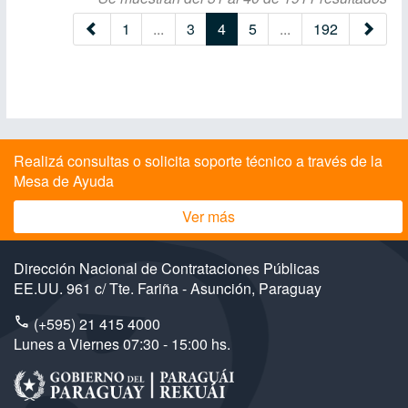
(current)
1
...
3
4
5
...
192
Realizá consultas o solicita soporte técnico a través de la
Mesa de Ayuda
Ver más
Dirección Nacional de Contrataciones Públicas
EE.UU. 961 c/ Tte. Fariña - Asunción, Paraguay
(+595) 21 415 4000
Lunes a Viernes 07:30 - 15:00 hs.